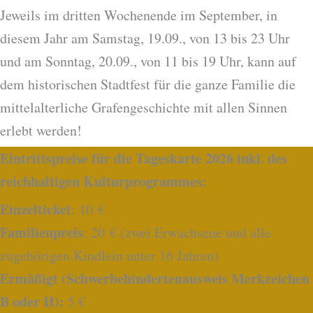
Jeweils im dritten Wochenende im September, in
diesem Jahr am Samstag, 19.09., von 13 bis 23 Uhr
und am Sonntag, 20.09., von 11 bis 19 Uhr, kann auf
dem historischen Stadtfest für die ganze Familie die
mittelalterliche Grafengeschichte mit allen Sinnen
erlebt werden!
Eintrittspreise für die Tageskarte 2026 inkl. des
reichhaltigen Kulturprogrammes:
Einzelticket
: 10 €
Familienpreis
: 20 € (zwei Erwachsene und alle
zugehörigen Kindlein unter 16 Jahren)
Ermäßigt (Schwerbehindertenausweis Merkzeichen
B oder H):
5 €