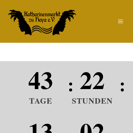
Zum
Inhalt
springen
43
22
TAGE
STUNDEN
13
02