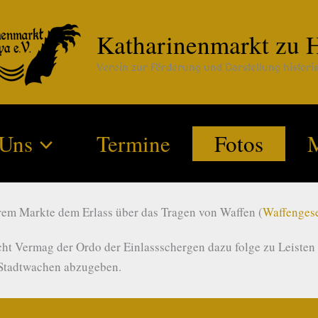
Katharinenmarkt zu H
Verein zur Förderung und Darstellung histori
 Uns
Termine
Fotos
M
rem Markte dem Erlass über das Tragen von Waffen (
Waffenges
icht Vermag der Ordo der Einlassschergen dazu folge zu Leisten
 Stadtwachen abzugeben.