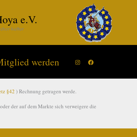
oya e.V.
scher Kultur
itglied werden
etz §42
) Rechnung getragen werde.
 oder der auf dem Markte sich verweigere die